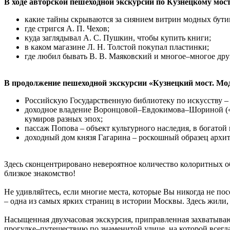
В ходе авторской пешеходной экскурсии по Кузнецкому мост
какие тайны скрываются за сиянием витрин модных бути
где стригся А. П. Чехов;
куда заглядывал А. С. Пушкин, чтобы купить книги;
в каком магазине Л. Н. Толстой покупал пластинки;
где любил бывать В. В. Маяковский и многое–многое дру
В продолжение пешеходной экскурсии «Кузнецкий мост. Мо
Российскую Государственную библиотеку по искусству –
доходное владение Воронцовой–Евдокимова–Шориной («д
кумиров разных эпох;
пассаж Попова – объект культурного наследия, в богатой
доходный дом князя Гагарина – роскошный образец архи
Здесь сконцентрировано невероятное количество колоритных о
близкое знакомство!
Не удивляйтесь, если многие места, которые Вы никогда не п
– одна из самых ярких страниц в истории Москвы. Здесь жили,
Насыщенная двухчасовая экскурсия, приправленная захватыва
прогулке–путешествию по знаменитой улице, на которой всегда