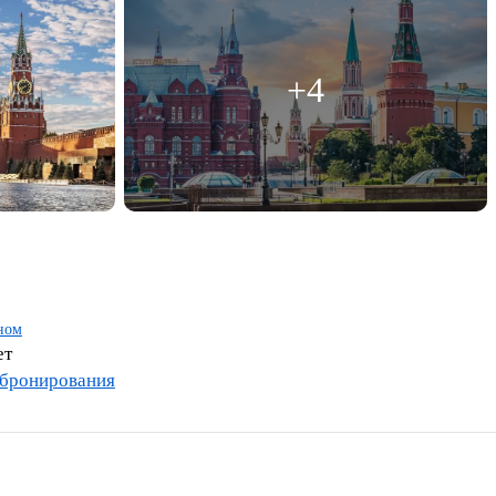
+4
нном
ет
 бронирования