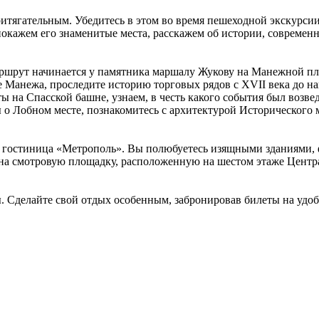
итягательным. Убедитесь в этом во время пешеходной экскурси
окажем его знаменитые места, расскажем об истории, современ
Маршрут начинается у памятника маршалу Жукову на Манежной п
 Манежа, проследите историю торговых рядов с XVII века до н
 на Спасской башне, узнаем, в честь какого события был возве
о Лобном месте, познакомитесь с архитектурой Исторического м
в, гостиница «Метрополь». Вы полюбуетесь изящными зданиями,
 на смотровую площадку, расположенную на шестом этаже Центр
. Сделайте свой отдых особенным, забронировав билеты на удоб