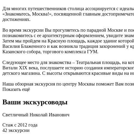
Для многих путешественников столица ассоциируется с идеаль
«Знакомьтесь, Москва!», посвященной главным достопримечате
достижениях.
Во время экскурсии Вы прогуляетесь по парадной Москве и п
познакомитесь с ее архитектурным оформлением, увидите знам
Затем мы пройдем на Красную площадь, каждое здание которой
Василия Блаженного и как возникла традиция захоронений у к
Казанского собора, торгового комплекса ГУМ.
Следующее место для знакомства – Театральная площадь, на 
Витали XIX века, послушаете историю создания императорско
детского магазина. С высоты открываются красивые виды на и
Наша обзорная экскурсия по центру Москвы поможет Вам позна
Показать ещё
Ваши экскурсоводы
Светличный Николай Иванович
Стаж с 2012 года
42 экскурcии