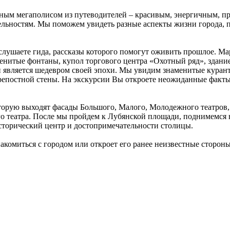
ным мегаполисом из путеводителей – красивым, энергичным, пр
льностям. Мы поможем увидеть разные аспекты жизни города, п
ослушаете гида, рассказы которого помогут оживить прошлое. 
енитые фонтаны, купол торгового центра «Охотный ряд», здание
 является шедевром своей эпохи. Мы увидим знаменитые куранты
репостной стены. На экскурсии Вы откроете неожиданные факты 
которую выходят фасады Большого, Малого, Молодежного театро
го театра. После мы пройдем к Лубянской площади, поднимемся
сторический центр и достопримечательности столицы.
комиться с городом или откроет его ранее неизвестные стороны