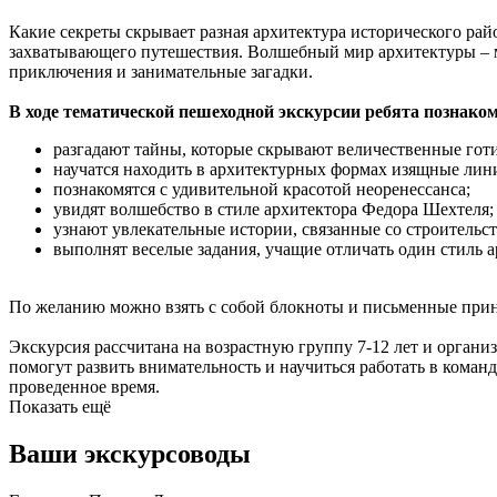
Какие секреты скрывает разная архитектура исторического ра
захватывающего путешествия. Волшебный мир архитектуры – мод
приключения и занимательные загадки.
В ходе тематической пешеходной экскурсии ребята познако
разгадают тайны, которые скрывают величественные гот
научатся находить в архитектурных формах изящные лин
познакомятся с удивительной красотой неоренессанса;
увидят волшебство в стиле архитектора Федора Шехтеля;
узнают увлекательные истории, связанные со строительс
выполнят веселые задания, учащие отличать один стиль а
По желанию можно взять с собой блокноты и письменные прин
Экскурсия рассчитана на возрастную группу 7-12 лет и органи
помогут развить внимательность и научиться работать в кома
проведенное время.
Показать ещё
Ваши экскурсоводы