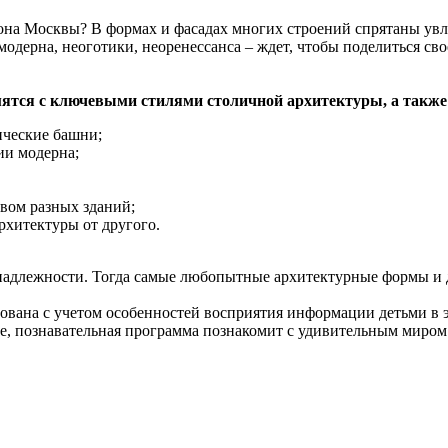
йона Москвы? В формах и фасадах многих строений спрятаны ув
ерна, неоготики, неоренессанса – ждет, чтобы поделиться свое
мятся с ключевыми стилями столичной архитектуры, а также
ические башни;
ии модерна;
твом разных зданий;
рхитектуры от другого.
адлежности. Тогда самые любопытные архитектурные формы и де
зована с учетом особенностей восприятия информации детьми в э
нде, познавательная программа познакомит с удивительным миро