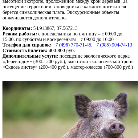
высотной экотропе, проложенной между крон деревьев. За
посещение территории заповедника с каждого посетителя
берется символическая плата. Экскурсионные объекты
оплачиваются дополнительно.
Координаты:
54.913867, 37.567213
Режим работы:
с понедельника по пятницу – с 09:00 до
15:00, по субботам и воскресеньям – с 09:00 до 16:00
Телефон для справок:
+7 (496) 770-71-45
,
+7 (985) 904-74-13
Стоимость билетов:
400-800 руб.
Дополнительные услуги:
посещение экологического парка
«Дерево-дом» (300-1200 руб.), высотной экологической тропы
«Сквозь листву» (200-400 руб.), мастер-классов (700-800 руб.)