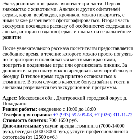
Экскурсионная программа включает три части. Первая –
знакомство с животными. Альпак и других обитателей
фермы, коров, верблюдов, кроликов, можно покормить, с
ними также разрешается сфотографироваться. Вторая часть
экскурсии посвящена рассказу об особенностях содержания
альпак, истории создания фермы и планах на ее дальнейшее
развитие.
После увлекательного рассказа посетителям предоставляется
свободное время, в течение которого можно просто погулять
по территории и полюбоваться местными красотами,
поиграть в подвижные игры или организовать пикник. За
дополнительную плату можно арендовать комфортабельную
беседку. В теплое время года приятно остановиться в
глэмпинге. В этом случае в качестве бонуса зайти в гости к
альпакам разрешается без экскурсионной программы.
Адрес:
Московская обл., Дмитровский городской округ, д.
Походкино
Режим работы:
ежедневно с 10:00 до 18:00
Телефон для справок:
+7 (993) 592-09-08
,
+7 (926) 311-11-72
Стоимость билетов:
700-1650 руб.
Дополнительные услуги:
аренда глэмпинга (7000-14000
руб.), беседки (6000-8000 руб.); услуги профессионального
фотографа (от 12500 руб.)