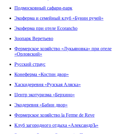
Подмосковный сафари-парк
Экоферма и семейный клуб «Бунин ручей»
Экоферма при отеле Ecorancho
Зоопарк Веретьево
Фермерское хозяйство «Лукьяновка» при отеле
«Орловский»
Русский страус
Конеферма «Костин двор»
Хаскидеревня «Рузская Аляска»
Центр экотуризма «Берхино»
Экодеревня «Бабин двор»
Фермерское хозяйство la Ferme de Reve
Клуб загородного отдыха «АлександрЪ»