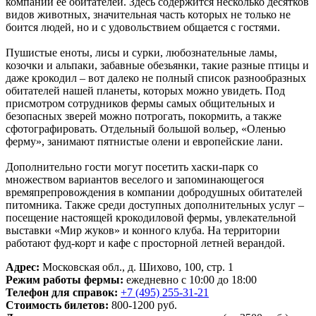
компании ее обитателей. Здесь содержится несколько десятков
видов животных, значительная часть которых не только не
боится людей, но и с удовольствием общается с гостями.
Пушистые еноты, лисы и сурки, любознательные ламы,
козочки и альпаки, забавные обезьянки, такие разные птицы и
даже крокодил – вот далеко не полный список разнообразных
обитателей нашей планеты, которых можно увидеть. Под
присмотром сотрудников фермы самых общительных и
безопасных зверей можно потрогать, покормить, а также
сфотографировать. Отдельный большой вольер, «Оленью
ферму», занимают пятнистые олени и европейские лани.
Дополнительно гости могут посетить хаски-парк со
множеством вариантов веселого и запоминающегося
времяпрепровождения в компании добродушных обитателей
питомника. Также среди доступных дополнительных услуг –
посещение настоящей крокодиловой фермы, увлекательной
выставки «Мир жуков» и конного клуба. На территории
работают фуд-корт и кафе с просторной летней верандой.
Адрес:
Московская обл., д. Шихово, 100, стр. 1
Режим работы фермы:
ежедневно с 10:00 до 18:00
Телефон для справок:
+7 (495) 255-31-21
Стоимость билетов:
800-1200 руб.