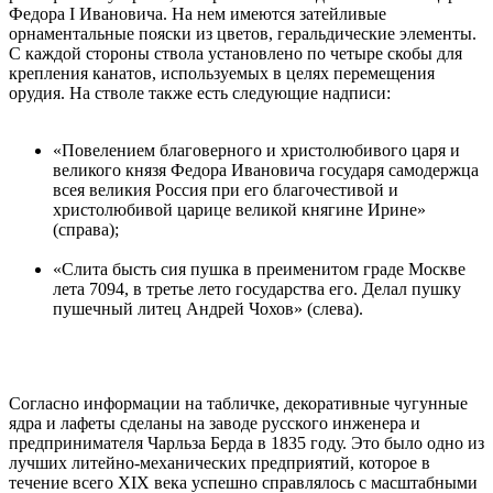
Федора I Ивановича. На нем имеются затейливые
орнаментальные пояски из цветов, геральдические элементы.
С каждой стороны ствола установлено по четыре скобы для
крепления канатов, используемых в целях перемещения
орудия. На стволе также есть следующие надписи:
«Повелением благоверного и христолюбивого царя и
великого князя Федора Ивановича государя самодержца
всея великия Россия при его благочестивой и
христолюбивой царице великой княгине Ирине»
(справа);
«Слита бысть сия пушка в преименитом граде Москве
лета 7094, в третье лето государства его. Делал пушку
пушечный литец Андрей Чохов» (слева).
Согласно информации на табличке, декоративные чугунные
ядра и лафеты сделаны на заводе русского инженера и
предпринимателя Чарльза Берда в 1835 году. Это было одно из
лучших литейно-механических предприятий, которое в
течение всего XIX века успешно справлялось с масштабными