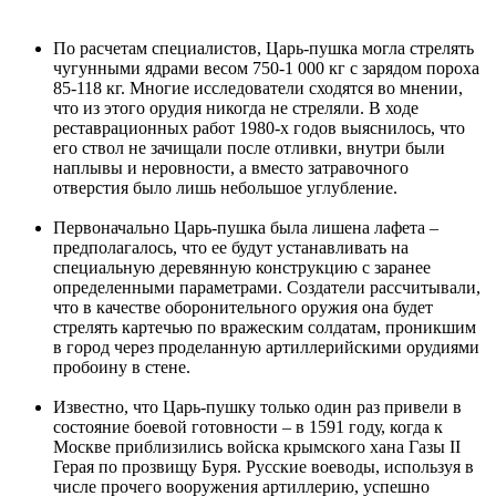
По расчетам специалистов, Царь-пушка могла стрелять
чугунными ядрами весом 750-1 000 кг с зарядом пороха
85-118 кг. Многие исследователи сходятся во мнении,
что из этого орудия никогда не стреляли. В ходе
реставрационных работ 1980-х годов выяснилось, что
его ствол не зачищали после отливки, внутри были
наплывы и неровности, а вместо затравочного
отверстия было лишь небольшое углубление.
Первоначально Царь-пушка была лишена лафета –
предполагалось, что ее будут устанавливать на
специальную деревянную конструкцию с заранее
определенными параметрами. Создатели рассчитывали,
что в качестве оборонительного оружия она будет
стрелять картечью по вражеским солдатам, проникшим
в город через проделанную артиллерийскими орудиями
пробоину в стене.
Известно, что Царь-пушку только один раз привели в
состояние боевой готовности – в 1591 году, когда к
Москве приблизились войска крымского хана Газы II
Герая по прозвищу Буря. Русские воеводы, используя в
числе прочего вооружения артиллерию, успешно