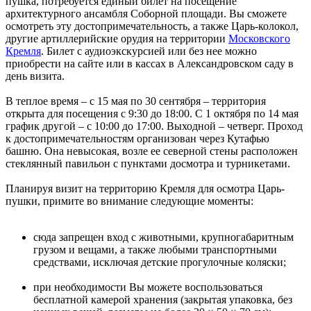
пушка, потребуется единый билет на посещение
архитектурного ансамбля Соборной площади. Вы сможете
осмотреть эту достопримечательность, а также Царь-колокол,
другие артиллерийские орудия на территории
Московского
Кремля
. Билет с аудиоэкскурсией или без нее можно
приобрести на сайте или в кассах в Александровском саду в
день визита.
В теплое время – с 15 мая по 30 сентября – территория
открыта для посещения с 9:30 до 18:00. С 1 октября по 14 мая
график другой – с 10:00 до 17:00. Выходной – четверг. Проход
к достопримечательностям организован через Кутафью
башню. Она невысокая, возле ее северной стены расположен
стеклянный павильон с пунктами досмотра и турникетами.
Планируя визит на территорию Кремля для осмотра Царь-
пушки, примите во внимание следующие моменты:
сюда запрещен вход с животными, крупногабаритным
грузом и вещами, а также любыми транспортными
средствами, исключая детские прогулочные коляски;
при необходимости Вы можете воспользоваться
бесплатной камерой хранения (закрытая упаковка, без