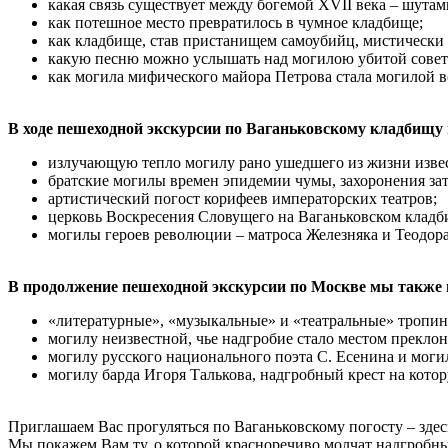
какая связь существует между богемой XVII века – шута
как потешное место превратилось в чумное кладбище;
как кладбище, став пристанищем самоубийц, мистически 
какую песню можно услышать над могилою убитой совет
как могила мифического майора Петрова стала могилой 
В ходе пешеходной экскурсии по Ваганьковскому кладбищу
излучающую тепло могилу рано ушедшего из жизни извес
братские могилы времен эпидемии чумы, захоронения за
артистический погост корифеев императорских театров;
церковь Воскресения Словущего на Ваганьковском кладб
могилы героев революции – матроса Железняка и Теодора 
В продолжение пешеходной экскурсии по Москве мы также 
«литературные», «музыкальные» и «театральные» тропин
могилу неизвестной, чье надгробие стало местом прекло
могилу русского национального поэта С. Есенина и могил
могилу барда Игоря Талькова, надгробный крест на кот
Приглашаем Вас прогуляться по Ваганьковскому погосту – здес
Мы покажем Вам ту, о которой красноречиво молчат надгроб