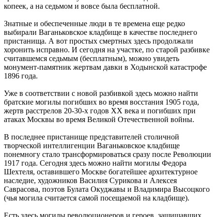
копеек, а на седьмом и вовсе была бесплатной.
Знатные и обеспеченные люди в те времена еще редко
выбирали Ваганьковское кладбище в качестве последнего
пристанища. А вот простых смертных здесь продолжали
хоронить исправно. И сегодня на участке, по старой разбивке
считавшемся седьмым (бесплатным), можно увидеть
монумент-памятник жертвам давки в Ходынской катастрофе
1896 года.
Уже в соответствии с новой разбивкой здесь можно найти
братские могилы погибших во время восстания 1905 года,
жертв расстрелов 20-30-х годов XX века и погибших при
атаках Москвы во время Великой Отечественной войны.
В последнее пристанище представителей столичной
творческой интеллигенции Ваганьковское кладбище
понемногу стало трансформироваться сразу после Революции
1917 года. Сегодня здесь можно найти могилы Федора
Шехтеля, оставившего Москве богатейшее архитектурное
наследие, художников Василия Сурикова и Алексея
Саврасова, поэтов Булата Окуджавы и Владимира Высоцкого
(чья могила считается самой посещаемой на кладбище).
Есть здесь могилы революционеров и героев, защищавших