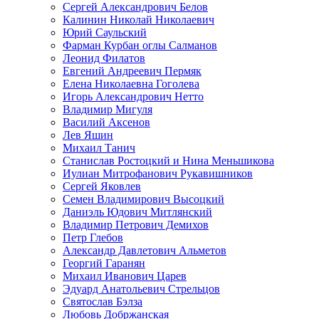
Сергей Александрович Белов
Калинин Николай Николаевич
Юрий Саульский
Фарман Курбан оглы Салманов
Леонид Филатов
Евгений Андреевич Пермяк
Елена Николаевна Гоголева
Игорь Александрович Нетто
Владимир Мигуля
Василий Аксенов
Лев Яшин
Михаил Танич
Станислав Ростоцкий и Нина Меньшикова
Иулиан Митрофанович Рукавишников
Сергей Яковлев
Семен Владимирович Высоцкий
Даниэль Юдович Митлянский
Владимир Петрович Демихов
Петр Глебов
Александр Давлетович Альметов
Георгий Гаранян
Михаил Иванович Царев
Эдуард Анатольевич Стрельцов
Святослав Бэлза
Любовь Добржанская