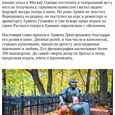
юноша уехал в Москву. Однако поступить в театральный вуз у
него не получилось: приемную комиссию смутил акцент
будущей звезды театра и кино. Но руки Армен не опустил.
Вернувшись на родину, он поступил на курс к режиссеру и
драматургу Армену Гулакяну и уже вскоре начал играть на
сцене Русского театра в Ереване параллельно с обучением.
Настоящая слава пришла к Армену Джигарханяну благодаря
его ролям в кино. Десятки ролей, в том числе в кинолентах,
ставших культовыми, принесли артисту долгожданные
признание и любовь. Его фильмография насчитывает более
300 кинокартин. До самой смерти актер не бросал и театр,
продолжая играть, учить и вдохновлять.