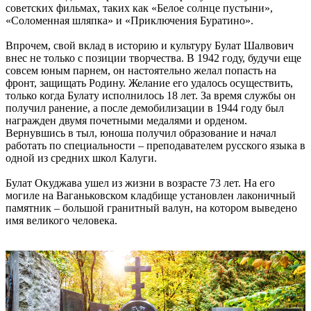
советских фильмах, таких как «Белое солнце пустыни»,
«Соломенная шляпка» и «Приключения Буратино».
Впрочем, свой вклад в историю и культуру Булат Шалвович
внес не только с позиции творчества. В 1942 году, будучи еще
совсем юным парнем, он настоятельно желал попасть на
фронт, защищать Родину. Желание его удалось осуществить,
только когда Булату исполнилось 18 лет. За время службы он
получил ранение, а после демобилизации в 1944 году был
награжден двумя почетными медалями и орденом.
Вернувшись в тыл, юноша получил образование и начал
работать по специальности – преподавателем русского языка в
одной из средних школ Калуги.
Булат Окуджава ушел из жизни в возрасте 73 лет. На его
могиле на Ваганьковском кладбище установлен лаконичный
памятник – большой гранитный валун, на котором выведено
имя великого человека.