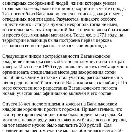
санитарных соображений людей, жизни которых унесла
страшная болезнь, было не принято хоронить в черте города.
Так погост близ Ваганьково вошел в список двадцати мест,
отведенных под эти цели. Разумеется, никакого особого
«престижного» статуса чумной некрополь тогда не имел,
значительная часть захоронений была представлена братскими
и просто безымянными могилами. Тогда же, в 1771 году, на
территории кладбища была построена первая церковь –
сегодня на ее месте располагается часовня-ротонда.
Следующим пиком востребованности Ваганьковское
кладбище вновь оказалось обязано эпидемии, но на этот раз
холеры. Из-за нее в 1830 году вновь появилась необходимость
организовать специальные места для захоронения сотен
погибших. Одним из таких стал участок, расположенный в
непосредственной близости от Ваганьковского кладбища. По
мере естественного разрастания Ваганьковского погоста
новый участок был официально включен в его состав.
Спустя 18 лет после эпидемии холеры на Ваганьковском
кладбище хоронили простых горожан. Примечательно, что
вся территория некрополя тогда была поделена на ряды. За
могилу в первом ряду, расположенном ближе всего к церкви,
на тот момент нужно было заплатить 200 рублей. Для
сравнения на шестом участке могила обходилась всего в 50