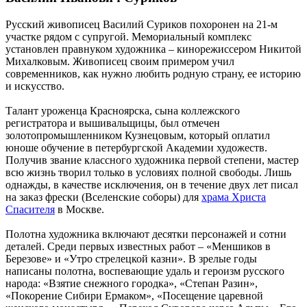
Русский живописец Василий Суриков похоронен на 21-м
участке рядом с супругой. Мемориальный комплекс
установлен правнуком художника – кинорежиссером Никитой
Михалковым. Живописец своим примером учил
современников, как нужно любить родную страну, ее историю
и искусство.
Талант уроженца Красноярска, сына коллежского
регистратора и вышивальщицы, был отмечен
золотопромышленником Кузнецовым, который оплатил
юноше обучение в петербургской Академии художеств.
Получив звание классного художника первой степени, мастер
всю жизнь творил только в условиях полной свободы. Лишь
однажды, в качестве исключения, он в течение двух лет писал
на заказ фрески (Вселенские соборы) для
храма Христа
Спасителя
в Москве.
Полотна художника включают десятки персонажей и сотни
деталей. Среди первых известных работ – «Меншиков в
Березове» и «Утро стрелецкой казни». В зрелые годы
написаны полотна, воспевающие удаль и героизм русского
народа: «Взятие снежного городка», «Степан Разин»,
«Покорение Сибири Ермаком», «Посещение царевной