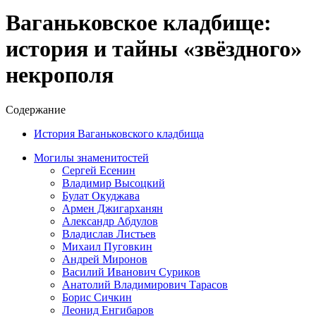
Ваганьковское кладбище:
история и тайны «звёздного»
некрополя
Содержание
История Ваганьковского кладбища
Могилы знаменитостей
Сергей Есенин
Владимир Высоцкий
Булат Окуджава
Армен Джигарханян
Александр Абдулов
Владислав Листьев
Михаил Пуговкин
Андрей Миронов
Василий Иванович Суриков
Анатолий Владимирович Тарасов
Борис Сичкин
Леонид Енгибаров