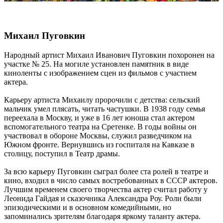
Михаил Пуговкин
Народный артист Михаил Иванович Пуговкин похоронен на
участке № 25. На могиле установлен памятник в виде
киноленты с изображением сцен из фильмов с участием
актера.
Карьеру артиста Михаилу пророчили с детства: сельский
мальчик умел плясать, читать частушки. В 1938 году семья
переехала в Москву, и уже в 16 лет юноша стал актером
вспомогательного театра на Сретенке. В годы войны он
участвовал в обороне Москвы, служил разведчиком на
Южном фронте. Вернувшись из госпиталя на Кавказе в
столицу, поступил в Театр драмы.
За всю карьеру Пуговкин сыграл более ста ролей в театре и
кино, входил в число самых востребованных в СССР актеров.
Лучшим временем своего творчества актер считал работу у
Леонида Гайдая и сказочника Александра Роу. Роли были
эпизодическими и в основном комедийными, но
запоминались зрителям благодаря яркому таланту актера.