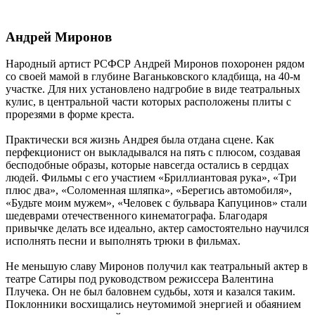
Андрей Миронов
Народный артист РСФСР Андрей Миронов похоронен рядом
со своей мамой в глубине Ваганьковского кладбища, на 40-м
участке. Для них установлено надгробие в виде театральных
кулис, в центральной части которых расположены плиты с
прорезями в форме креста.
Практически вся жизнь Андрея была отдана сцене. Как
перфекционист он выкладывался на пять с плюсом, создавая
бесподобные образы, которые навсегда остались в сердцах
людей. Фильмы с его участием «Бриллиантовая рука», «Три
плюс два», «Соломенная шляпка», «Берегись автомобиля»,
«Будьте моим мужем», «Человек с бульвара Капуцинов» стали
шедеврами отечественного кинематографа. Благодаря
привычке делать все идеально, актер самостоятельно научился
исполнять песни и выполнять трюки в фильмах.
Не меньшую славу Миронов получил как театральный актер в
театре Сатиры под руководством режиссера Валентина
Плучека. Он не был баловнем судьбы, хотя и казался таким.
Поклонники восхищались неутомимой энергией и обаянием