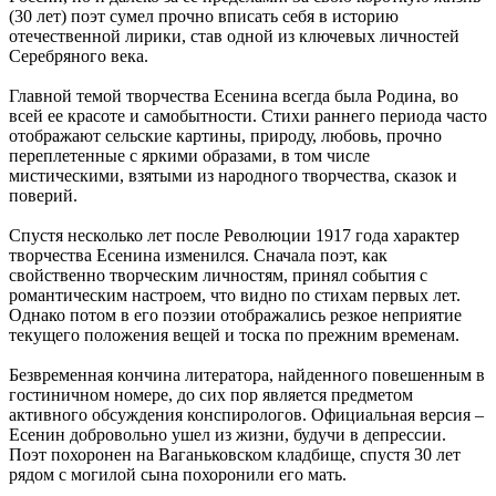
(30 лет) поэт сумел прочно вписать себя в историю
отечественной лирики, став одной из ключевых личностей
Серебряного века.
Главной темой творчества Есенина всегда была Родина, во
всей ее красоте и самобытности. Стихи раннего периода часто
отображают сельские картины, природу, любовь, прочно
переплетенные с яркими образами, в том числе
мистическими, взятыми из народного творчества, сказок и
поверий.
Спустя несколько лет после Революции 1917 года характер
творчества Есенина изменился. Сначала поэт, как
свойственно творческим личностям, принял события с
романтическим настроем, что видно по стихам первых лет.
Однако потом в его поэзии отображались резкое неприятие
текущего положения вещей и тоска по прежним временам.
Безвременная кончина литератора, найденного повешенным в
гостиничном номере, до сих пор является предметом
активного обсуждения конспирологов. Официальная версия –
Есенин добровольно ушел из жизни, будучи в депрессии.
Поэт похоронен на Ваганьковском кладбище, спустя 30 лет
рядом с могилой сына похоронили его мать.