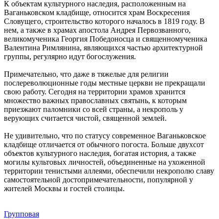
К объектам культурного наследия, расположенным на
Ваганьковском кладбище, относится храм Воскресения
Словущего, строительство которого началось в 1819 году. В
нем, а также в храмах апостола Андрея Первозванного,
великомученика Георгия Победоносца и священномученика
Валентина Римлянина, являющихся частью архитектурной
группы, регулярно идут богослужения.
Примечательно, что даже в тяжелые для религии
послереволюционные годы местные церкви не прекращали
свою работу. Сегодня на территории храмов хранится
множество важных православных святынь, к которым
приезжают паломники со всей страны, а некрополь у
верующих считается чистой, священной землей.
Не удивительно, что по статусу современное Ваганьковское
кладбище отличается от обычного погоста. Больше двухсот
объектов культурного наследия, богатая история, а также
могилы культовых личностей, объединенные на ухоженной
территории тенистыми аллеями, обеспечили некрополю славу
самостоятельной достопримечательности, популярной у
жителей Москвы и гостей столицы.
Групповая