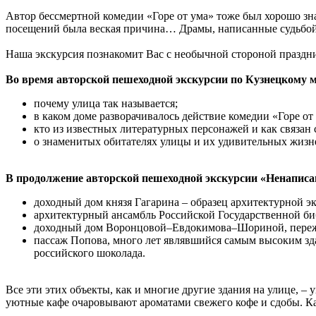
Автор бессмертной комедии «Горе от ума» тоже был хорошо зна
посещений была веская причина… Драмы, написанные судьбой
Наша экскурсия познакомит Вас с необычной стороной праздни
Во время авторской пешеходной экскурсии по Кузнецкому м
почему улица так называется;
в каком доме разворачивалось действие комедии «Горе от
кто из известных литературных персонажей и как связан
о знаменитых обитателях улицы и их удивительных жизн
В продолжение авторской пешеходной экскурсии «Ненаписа
доходный дом князя Гагарина – образец архитектурной 
архитектурный ансамбль Российской Государственной би
доходный дом Воронцовой–Евдокимова–Шориной, пережи
пассаж Попова, много лет являвшийся самым высоким зд
российского шоколада.
Все эти этих объекты, как и многие другие здания на улице, 
уютные кафе очаровывают ароматами свежего кофе и сдобы. К