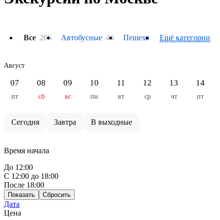
Все
206
Автобусные
46
Пешеходные
Ещё категории
61
На тепло
Август
07
08
09
10
11
12
13
14
пт
сб
вс
пн
вт
ср
чт
пт
Сегодня
Завтра
В выходные
Время начала
До 12:00
С 12:00 до 18:00
После 18:00
Показать
Сбросить
Дата
Цена