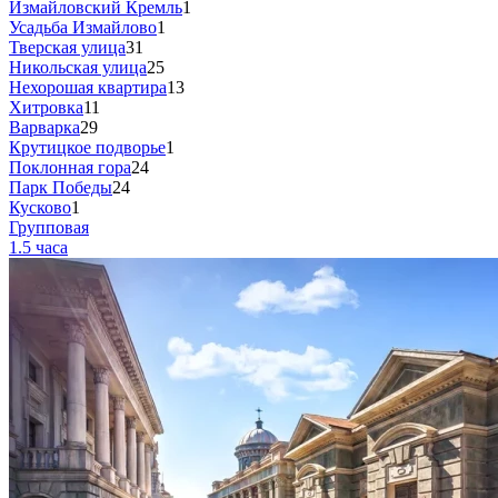
Измайловский Кремль
1
Усадьба Измайлово
1
Тверская улица
31
Никольская улица
25
Нехорошая квартира
13
Хитровка
11
Варварка
29
Крутицкое подворье
1
Поклонная гора
24
Парк Победы
24
Кусково
1
Групповая
1.5 часа