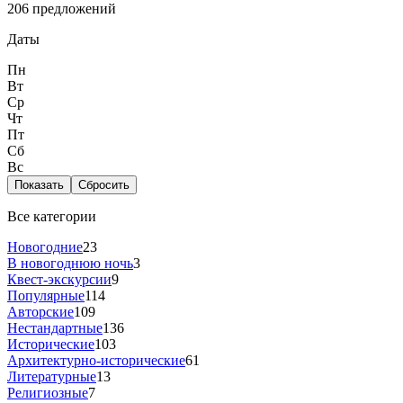
206 предложений
Даты
Пн
Вт
Ср
Чт
Пт
Сб
Вс
Показать
Сбросить
Все категории
Новогодние
23
В новогоднюю ночь
3
Квест-экскурсии
9
Популярные
114
Авторские
109
Нестандартные
136
Исторические
103
Архитектурно-исторические
61
Литературные
13
Религиозные
7