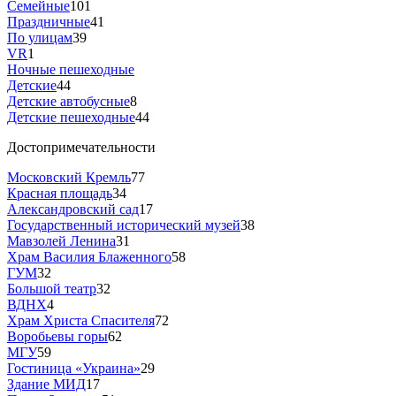
Семейные
101
Праздничные
41
По улицам
39
VR
1
Ночные пешеходные
Детские
44
Детские автобусные
8
Детские пешеходные
44
Достопримечательности
Московский Кремль
77
Красная площадь
34
Александровский сад
17
Государственный исторический музей
38
Мавзолей Ленина
31
Храм Василия Блаженного
58
ГУМ
32
Большой театр
32
ВДНХ
4
Храм Христа Спасителя
72
Воробьевы горы
62
МГУ
59
Гостиница «Украина»
29
Здание МИД
17