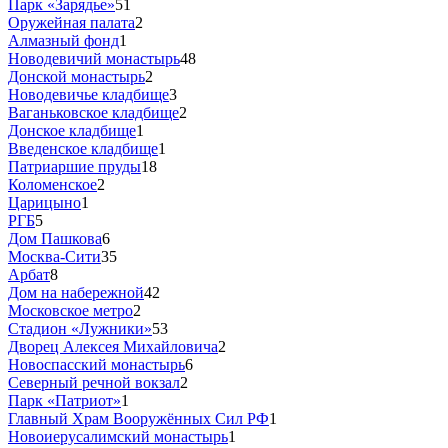
Парк «Зарядье»
51
Оружейная палата
2
Алмазный фонд
1
Новодевичий монастырь
48
Донской монастырь
2
Новодевичье кладбище
3
Ваганьковское кладбище
2
Донское кладбище
1
Введенское кладбище
1
Патриаршие пруды
18
Коломенское
2
Царицыно
1
РГБ
5
Дом Пашкова
6
Москва-Сити
35
Арбат
8
Дом на набережной
42
Московское метро
2
Стадион «Лужники»
53
Дворец Алексея Михайловича
2
Новоспасский монастырь
6
Северный речной вокзал
2
Парк «Патриот»
1
Главный Храм Вооружённых Сил РФ
1
Новоиерусалимский монастырь
1