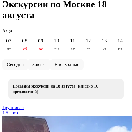
Экскурсии по Москве 18
августа
Август
07
08
09
10
11
12
13
14
пт
сб
вс
пн
вт
ср
чт
пт
Сегодня
Завтра
В выходные
Показаны экскурсии на
18 августа
(найдено 16
предложений)
Групповая
1.5 часа