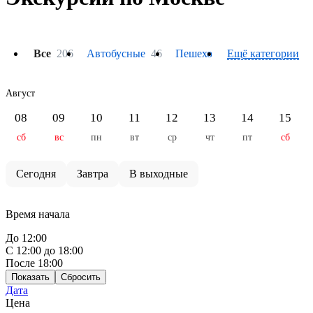
Все
206
Автобусные
46
Пешеходные
Ещё категории
61
На тепло
Август
08
09
10
11
12
13
14
15
сб
вс
пн
вт
ср
чт
пт
сб
Сегодня
Завтра
В выходные
Время начала
До 12:00
С 12:00 до 18:00
После 18:00
Показать
Сбросить
Дата
Цена