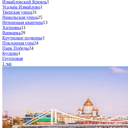
Измайловский Кремль
1
Усадьба Измайлово
1
Тверская улица
31
Никольская улица
25
Нехорошая квартира
13
Хитровка
11
Варварка
29
Крутицкое подворье
1
Поклонная гора
24
Парк Победы
24
Кусково
1
Групповая
1 час