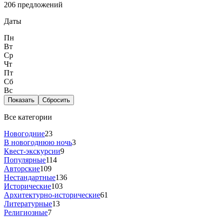
206 предложений
Даты
Пн
Вт
Ср
Чт
Пт
Сб
Вс
Показать
Сбросить
Все категории
Новогодние
23
В новогоднюю ночь
3
Квест-экскурсии
9
Популярные
114
Авторские
109
Нестандартные
136
Исторические
103
Архитектурно-исторические
61
Литературные
13
Религиозные
7