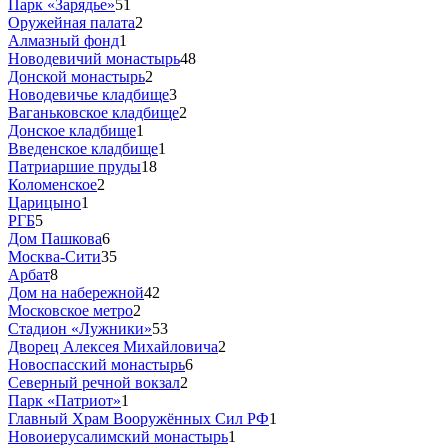
Парк «Зарядье»
51
Оружейная палата
2
Алмазный фонд
1
Новодевичий монастырь
48
Донской монастырь
2
Новодевичье кладбище
3
Ваганьковское кладбище
2
Донское кладбище
1
Введенское кладбище
1
Патриаршие пруды
18
Коломенское
2
Царицыно
1
РГБ
5
Дом Пашкова
6
Москва-Сити
35
Арбат
8
Дом на набережной
42
Московское метро
2
Стадион «Лужники»
53
Дворец Алексея Михайловича
2
Новоспасский монастырь
6
Северный речной вокзал
2
Парк «Патриот»
1
Главный Храм Вооружённых Сил РФ
1
Новоиерусалимский монастырь
1