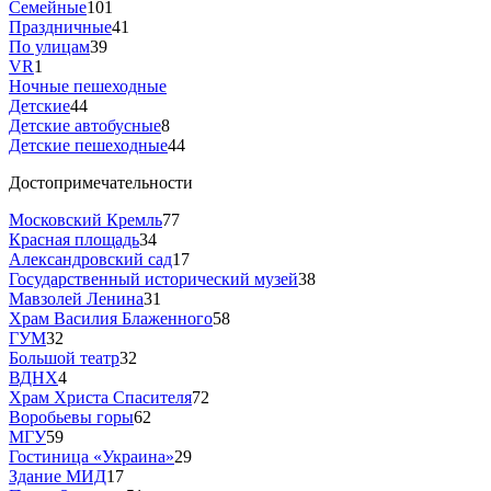
Семейные
101
Праздничные
41
По улицам
39
VR
1
Ночные пешеходные
Детские
44
Детские автобусные
8
Детские пешеходные
44
Достопримечательности
Московский Кремль
77
Красная площадь
34
Александровский сад
17
Государственный исторический музей
38
Мавзолей Ленина
31
Храм Василия Блаженного
58
ГУМ
32
Большой театр
32
ВДНХ
4
Храм Христа Спасителя
72
Воробьевы горы
62
МГУ
59
Гостиница «Украина»
29
Здание МИД
17