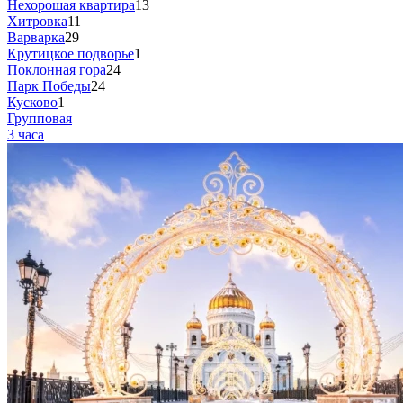
Нехорошая квартира
13
Хитровка
11
Варварка
29
Крутицкое подворье
1
Поклонная гора
24
Парк Победы
24
Кусково
1
Групповая
3 часа