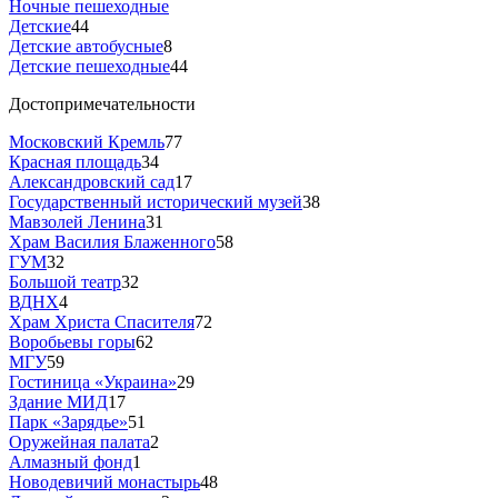
Ночные пешеходные
Детские
44
Детские автобусные
8
Детские пешеходные
44
Достопримечательности
Московский Кремль
77
Красная площадь
34
Александровский сад
17
Государственный исторический музей
38
Мавзолей Ленина
31
Храм Василия Блаженного
58
ГУМ
32
Большой театр
32
ВДНХ
4
Храм Христа Спасителя
72
Воробьевы горы
62
МГУ
59
Гостиница «Украина»
29
Здание МИД
17
Парк «Зарядье»
51
Оружейная палата
2
Алмазный фонд
1
Новодевичий монастырь
48