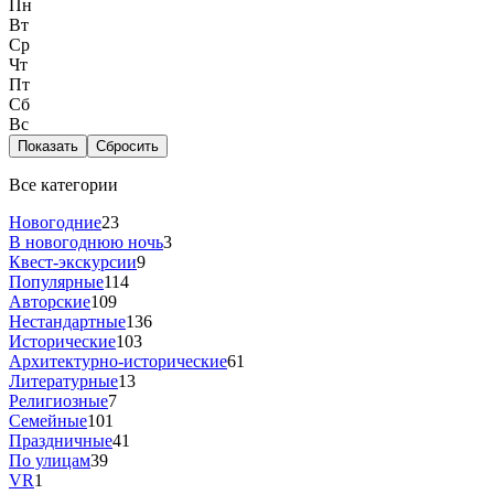
Пн
Вт
Ср
Чт
Пт
Сб
Вс
Показать
Сбросить
Все категории
Новогодние
23
В новогоднюю ночь
3
Квест-экскурсии
9
Популярные
114
Авторские
109
Нестандартные
136
Исторические
103
Архитектурно-исторические
61
Литературные
13
Религиозные
7
Семейные
101
Праздничные
41
По улицам
39
VR
1