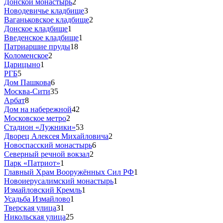
Донской монастырь
2
Новодевичье кладбище
3
Ваганьковское кладбище
2
Донское кладбище
1
Введенское кладбище
1
Патриаршие пруды
18
Коломенское
2
Царицыно
1
РГБ
5
Дом Пашкова
6
Москва-Сити
35
Арбат
8
Дом на набережной
42
Московское метро
2
Стадион «Лужники»
53
Дворец Алексея Михайловича
2
Новоспасский монастырь
6
Северный речной вокзал
2
Парк «Патриот»
1
Главный Храм Вооружённых Сил РФ
1
Новоиерусалимский монастырь
1
Измайловский Кремль
1
Усадьба Измайлово
1
Тверская улица
31
Никольская улица
25