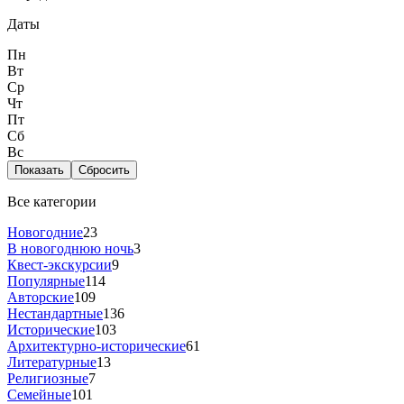
Даты
Пн
Вт
Ср
Чт
Пт
Сб
Вс
Показать
Сбросить
Все категории
Новогодние
23
В новогоднюю ночь
3
Квест-экскурсии
9
Популярные
114
Авторские
109
Нестандартные
136
Исторические
103
Архитектурно-исторические
61
Литературные
13
Религиозные
7
Семейные
101