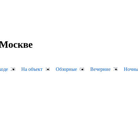
 Москве
ходе
28
На объект
14
Обзорные
63
Вечерние
75
Ночны