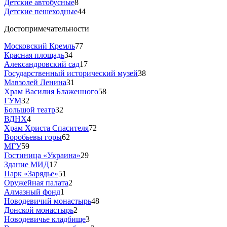
Детские автобусные
8
Детские пешеходные
44
Достопримечательности
Московский Кремль
77
Красная площадь
34
Александровский сад
17
Государственный исторический музей
38
Мавзолей Ленина
31
Храм Василия Блаженного
58
ГУМ
32
Большой театр
32
ВДНХ
4
Храм Христа Спасителя
72
Воробьевы горы
62
МГУ
59
Гостиница «Украина»
29
Здание МИД
17
Парк «Зарядье»
51
Оружейная палата
2
Алмазный фонд
1
Новодевичий монастырь
48
Донской монастырь
2
Новодевичье кладбище
3