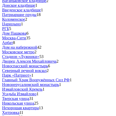
Ваганьковское кладбище
2
Донское кладбище
1
Введенское кладбище
1
Патриаршие пруды
18
Коломенское
2
Царицыно
1
РГБ
5
Дом Пашкова
6
Москва-Сити
35
Арбат
8
Дом на набережной
42
Московское метро
2
Стадион «Лужники»
53
Дворец Алексея Михайловича
2
Новоспасский монастырь
6
Северный речной вокзал
2
Парк «Патриот»
1
Главный Храм Вооружённых Сил РФ
1
Новоиерусалимский монастырь
1
Измайловский Кремль
1
Усадьба Измайлово
1
Тверская улица
31
Никольская улица
25
Нехорошая квартира
13
Хитровка
11