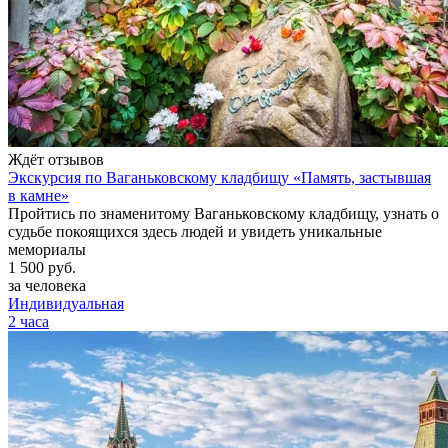
Ждёт отзывов
Экскурсия по Ваганьковскому кладбищу «Память, застывшая
в камне»
Пройтись по знаменитому Ваганьковскому кладбищу, узнать о
судьбе покоящихся здесь людей и увидеть уникальные
мемориалы
1 500
руб.
за человека
Индивидуальная
2 часа