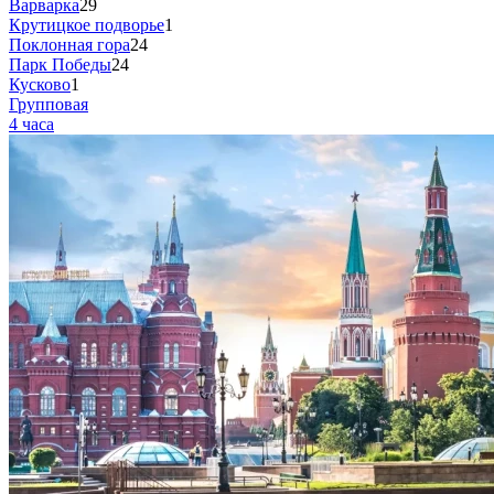
Варварка
29
Крутицкое подворье
1
Поклонная гора
24
Парк Победы
24
Кусково
1
Групповая
4 часа