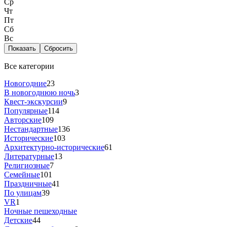
Ср
Чт
Пт
Сб
Вс
Показать
Сбросить
Все категории
Новогодние
23
В новогоднюю ночь
3
Квест-экскурсии
9
Популярные
114
Авторские
109
Нестандартные
136
Исторические
103
Архитектурно-исторические
61
Литературные
13
Религиозные
7
Семейные
101
Праздничные
41
По улицам
39
VR
1
Ночные пешеходные
Детские
44